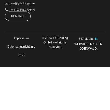
info@ly-holding.com
+49 (0) 6061 7064-0
KONTAKT
© 2024. LY-Holding
Impressum
647 Media
GmbH – All rights
WEBSITES MADE IN
Datenschutzrichtlinie
reserved.
ODENWALD.
AGB