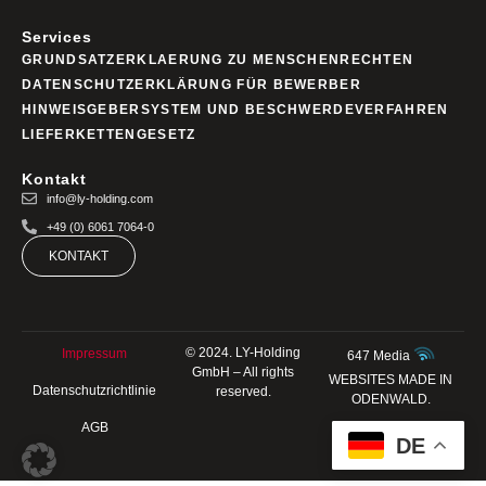
Services
GRUNDSATZERKLAERUNG ZU MENSCHENRECHTEN
DATENSCHUTZERKLÄRUNG FÜR BEWERBER
HINWEISGEBERSYSTEM UND BESCHWERDEVERFAHREN
LIEFERKETTENGESETZ
Kontakt
info@ly-holding.com
+49 (0) 6061 7064-0
KONTAKT
© 2024. LY-Holding
Impressum
647 Media
GmbH – All rights
WEBSITES MADE IN
Datenschutzrichtlinie
reserved.
ODENWALD.
AGB
DE