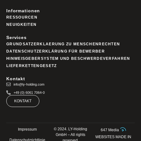
Informationen
RESSOURCEN
NEUIGKEITEN
Services
GRUNDSATZERKLAERUNG ZU MENSCHENRECHTEN
DATENSCHUTZERKLÄRUNG FÜR BEWERBER
HINWEISGEBERSYSTEM UND BESCHWERDEVERFAHREN
LIEFERKETTENGESETZ
Kontakt
info@ly-holding.com
+49 (0) 6061 7064-0
KONTAKT
© 2024. LY-Holding
Impressum
647 Media
GmbH – All rights
WEBSITES MADE IN
Datenschutzrichtlinie
reserved.