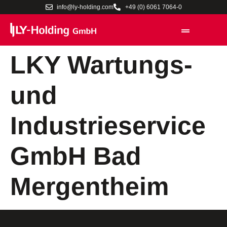
info@ly-holding.com
+49 (0) 6061 7064-0
LKY Wartungs-
und
Industrieservice
GmbH Bad
Mergentheim