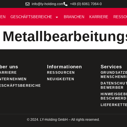
info@ly-holding.com
+49 (0) 6061 7064-0
MEN
GESCHÄFTSBEREICHE
BRANCHEN
KARRIERE
RESSO
Metallbearbeitun
ber uns
Informationen
Services
ARRIERE
RESSOURCEN
GRUNDSATZ
MENSCHENR
NTERNEHMEN
NEUIGKEITEN
DATENSCHU
ESCHÄFTSBEREICHE
BEWERBER
HINWEISGEB
BESCHWERD
LIEFERKETT
© 2024. LY-Holding GmbH – All rights reserved.