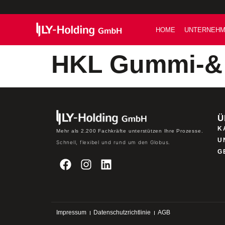
HOME
UNTERNEH
HKL Gummi-& 
Ü
K
Mehr als 2.200 Fachkräfte unterstützen Ihre Prozesse.
U
Schnell, flexibel und rund um den Globus.
G
Impressum
Datenschutzrichtlinie
AGB