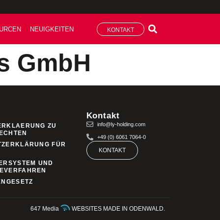
URCEN
NEUIGKEITEN
KONTAKT
gs GmbH
Kontakt
info@ly-holding.com
ERKLAERUNG ZU
ECHTEN
+49 (0) 6061 7064-0
TZERKLÄRUNG FÜR
KONTAKT
ERSYSTEM UND
EVERFAHREN
ENGESETZ
647 Media
WEBSITES MADE IN ODENWALD.